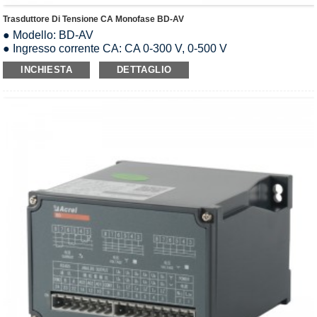
Trasduttore Di Tensione CA Monofase BD-AV
● Modello: BD-AV
● Ingresso corrente CA: CA 0-300 V, 0-500 V
● Sovraccarico: 1,2 volte il valore nominale
INCHIESTA
DETTAGLIO
● Uscita analogica: DC0-5V/0-10V/0-20mA/4-20mA
● Alimentazione: AC85-265V/DC24V/DC48V