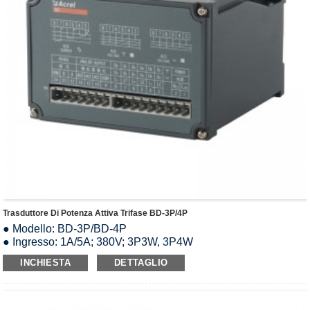
Trasduttore Di Potenza Attiva Trifase BD-3P/4P
● Modello: BD-3P/BD-4P
● Ingresso: 1A/5A; 380V; 3P3W, 3P4W
● Uscita analogica: CC 0-5 V/0-10 V/0-20 mA/4-20 mA
INCHIESTA
DETTAGLIO
● Sovraccarico: 1,2 volte il valore nominale
● Alimentazione: AC85-265V/DC24V/DC48V