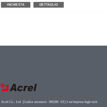
● Uscita analogica: CC 0-5 V/1-5 V/0-20 mA/4-20 mA
INCHIESTA
DETTAGLIO
● Sovraccarico: 1,2 volte il valore nominale
● Alimentazione: DC12V/DC24V
Acrel Co., Ltd. [Codice azionario: 300286. SZ] è un'impresa high-tech