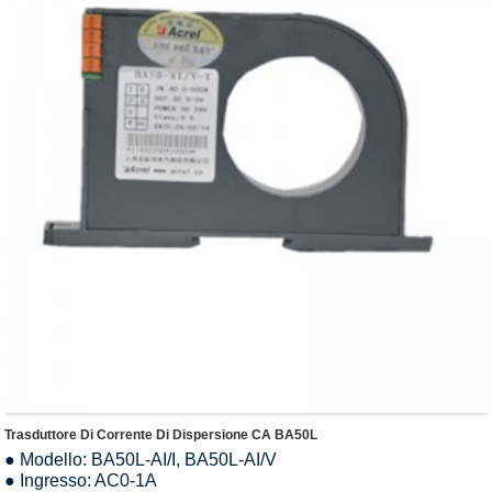
Trasduttore Di Corrente Di Dispersione CA BA50L
● Modello: BA50L-AI/I, BA50L-AI/V
● Ingresso: AC0-1A