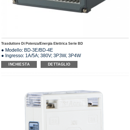
Trasduttore Di Potenza/energia Elettrica Serie BD
● Modello: BD-3E/BD-4E
● Ingresso: 1A/5A; 380V; 3P3W, 3P4W
● Uscita analogica: CC 0-5 V/0-10 V/0-20 mA/4-20 mA
INCHIESTA
DETTAGLIO
● Sovraccarico: 1,2 volte il valore nominale
● Alimentazione: AC85-265V/DC24V/DC48V