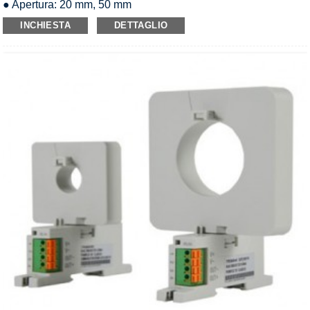
● Apertura: 20 mm, 50 mm
● Ingresso: AC0-600A
INCHIESTA
DETTAGLIO
● Uscita analogica: CC 0-5 V/1-5 V/0-20 mA/4-20 mA
● Sovraccarico: 1,2 volte il valore nominale
● Alimentazione: DC12V/DC24V