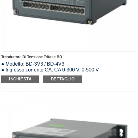
Trasduttore Di Tensione Trifase BD
● Modello: BD-3V3 / BD-4V3
● Ingresso corrente CA: CA 0-300 V, 0-500 V
● Sovraccarico: 1,2 volte il valore nominale
INCHIESTA
DETTAGLIO
● Uscita analogica: DC0-5V/0-10V/0-20mA/4-20mA
● Alimentazione: AC85-265V/DC24V/DC48V