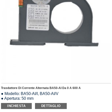
Trasduttore Di Corrente Alternata BA50-AI Da 0 A 600 A
● Modello: BA50-AI/I, BA50-AI/V
● Apertura: 50 mm
● Ingresso: AC0-(60-600)A
INCHIESTA
DETTAGLIO
● Uscita analogica: CC 0-5 V/1-5 V/0-20 mA/4-20 mA