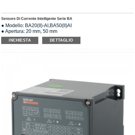
Sensore Di Corrente Intelligente Serie BA
● Modello: BA20(II)-AI,BA50(II)AI
● Apertura: 20 mm, 50 mm
● Ingresso: AC0-600A
INCHIESTA
DETTAGLIO
● Uscita analogica: CC 0-5 V/1-5 V/0-20 mA/4-20 mA
● Sovraccarico: 1,2 volte il valore nominale
● Alimentazione: DC12V/DC24V