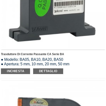
Trasduttore Di Corrente Passante CA Serie BA
● Modello: BA05, BA10, BA20, BA50
● Apertura: 5 mm, 10 mm, 20 mm, 50 mm
● Ingresso: AC0-10A, AC0-50A, AC0-200A, AC0600A
INCHIESTA
DETTAGLIO
● Uscita analogica: CC 0-5 V/1-5 V/0-20 mA/4-20 mA
● Sovraccarico: 1,2 volte il valore nominale
● Alimentazione: DC12V/DC24V