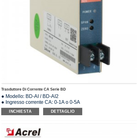
Trasduttore Di Corrente CA Serie BD
● Modello: BD-AI / BD-AI2
● Ingresso corrente CA: 0-1A o 0-5A
● Sovraccarico: 1,2 volte il valore nominale
INCHIESTA
DETTAGLIO
● Uscita analogica: DC0-5V/0-10V/0-20mA/4-20mA
● Alimentazione: AC85-265V/DC24V/DC48V