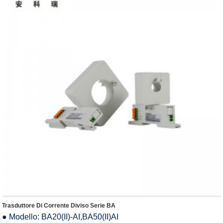
Trasduttore Di Corrente Diviso Serie BA
● Modello: BA20(II)-AI,BA50(II)AI