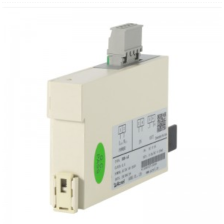
● Sovraccarico: 1,2 volte il valore nominale
● Alimentazione: DC12V/DC24V