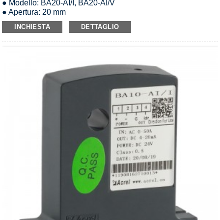
● Modello: BA20-AI/I, BA20-AI/V
● Apertura: 20 mm
● Ingresso: AC0-(8-50)A
INCHIESTA
DETTAGLIO
● Uscita analogica: CC 0-5 V/1-5 V/0-20 mA/4-20 mA
● Sovraccarico: 1,2 volte il valore nominale
● Alimentazione: DC12V/DC24V