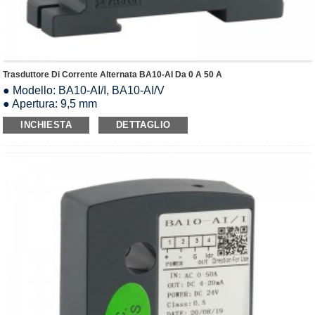
Trasduttore Di Corrente Alternata BA10-AI Da 0 A 50 A
● Modello: BA10-AI/I, BA10-AI/V
● Apertura: 9,5 mm
● Ingresso: AC0-(8-50)A
INCHIESTA
DETTAGLIO
● Uscita analogica: CC 0-5 V/1-5 V/0-20 mA/4-20 mA
● Sovraccarico: 1,2 volte il valore nominale
● Alimentazione: DC12V/DC24V