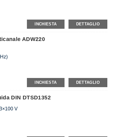
INCHIESTA
DETTAGLIO
lticanale ADW220
MHz)
gressi e uscite di commutazione), MTL
ne della corrente di dispersione), AWT100
INCHIESTA
DETTAGLIO
Guida DIN DTSD1352
 3×100 V