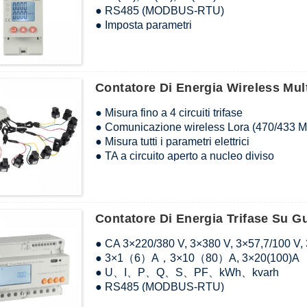
● RS485 (MODBUS-RTU)
● Imposta parametri
● Schermo LCD
● kWh Classe 1
● DIN 35 mm
Contatore Di Energia Wireless Mu
● Misura fino a 4 circuiti trifase
● Comunicazione wireless Lora (470/433 
● Misura tutti i parametri elettrici
● TA a circuito aperto a nucleo diviso
● Modulo di funzione esterno, come MK (in
(misurazione della temperatura e misurazio
(comunicazione wireless)
Contatore Di Energia Trifase Su 
● CA 3×220/380 V, 3×380 V, 3×57,7/100 V,
● 3×1（6）A，3×10（80）A, 3×20(100)A
● U、I、P、Q、S、PF、kWh、kvarh
● RS485 (MODBUS-RTU)
● Schermo LCD