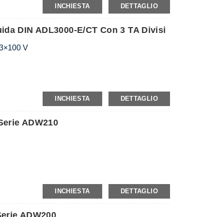
INCHIESTA
DETTAGLIO
uida DIN ADL3000-E/CT Con 3 TA Divisi
 3×100 V
INCHIESTA
DETTAGLIO
 Serie ADW210
gressi e uscite di commutazione), MTL
ne della corrente di dispersione), AWT100
INCHIESTA
DETTAGLIO
 Serie ADW200