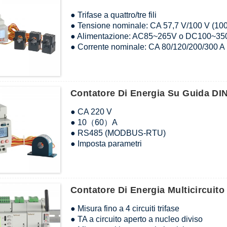
● Trifase a quattro/tre fili
● Tensione nominale: CA 57,7 V/100 V (100
● Alimentazione: AC85~265V o DC100~35
● Corrente nominale: CA 80/120/200/300 A
● Consumo: ≤10VA
● Comunicazione: RS485 (MODBUS-RTU)
● Schermo: LCD
● Certificato: CE
Contatore Di Energia Su Guida D
● Temperatura di conservazione: -20~70℃
● CA 220 V
● 10（60）A
● RS485 (MODBUS-RTU)
● Imposta parametri
● Schermo LCD
● kWh Classe 1
● DIN 35 mm
Contatore Di Energia Multicircuit
● Misura fino a 4 circuiti trifase
● TA a circuito aperto a nucleo diviso