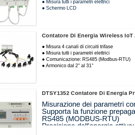
● Misura tutti i parametri elettrici
● Schermo LCD
● Modulo di funzione esterno, come MK (in
(misurazione della temperatura e misurazio
(comunicazione wireless)
Contatore Di Energia Wireless Io
● Misura 4 canali di circuiti trifase
● Misura tutti i parametri elettrici
● Comunicazione: RS485 (Modbus-RTU)
● Armonico dal 2° al 31°
● Modulo di funzione esterno, come MK (in
(misurazione della temperatura e misurazio
(comunicazione wireless)
DTSY1352 Contatore Di Energia Pr
Misurazione dei parametri com
Supporta la funzione prepaga
RS485 (MODBUS-RTU)
Precisione dell'energia attiva:
Comunicazione wireless opzi