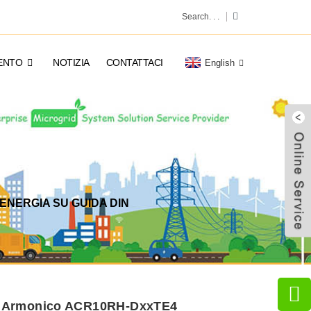
ENTO
NOTIZIA
CONTATTACI
English
ENERGIA SU GUIDA DIN

are Armonico ACR10RH-DxxTE4