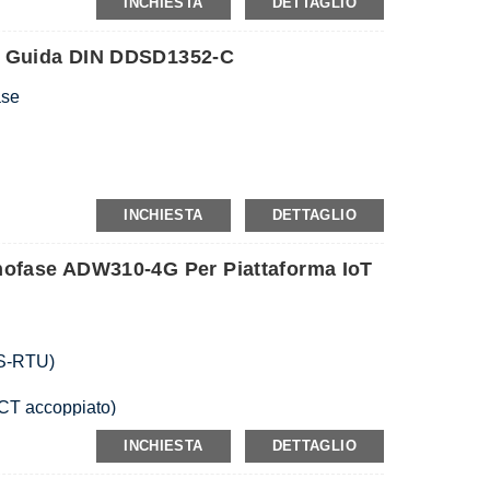
INCHIESTA
DETTAGLIO
u Guida DIN DDSD1352-C
ase
INCHIESTA
DETTAGLIO
nofase ADW310-4G Per Piattaforma IoT
S-RTU)
 CT accoppiato)
fase, potenza attiva e reattiva, corrente,
INCHIESTA
DETTAGLIO
tenza apparente