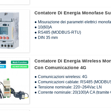
Contatore Di Energia Monofase S
● Misurazione dei parametri elettrici monof
● 10(60)A
● RS485 (MODBUS-RTU)
● DIN 35 mm
Contatore Di Energia Wireless Mo
Con Comunicazione 4G
● Comunicazioni wireless: 4G
● Comunicazioni cablate: RS485 (MODBU
● Tensione nominale: 220~264Vac LN
● Corrente nominale: 20(100)A CA (tramite
● Misurazione: energia attiva e reattiva mono
tensione, frequenza, fattore di potenza, po
● Funzione I/O: DI a 1 via e DO a 1 via