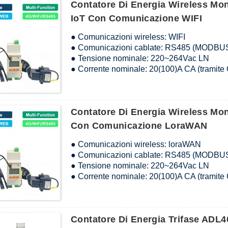
Contatore Di Energia Wireless Mo
● Temperatura: misurazione della temperatu
● Uscita impulsiva: Uscita impulsiva attiva
IoT Con Comunicazione WIFI
● Comunicazioni wireless: WIFI
● Comunicazioni cablate: RS485 (MODBU
● Tensione nominale: 220~264Vac LN
● Corrente nominale: 20(100)A CA (tramite
● Misurazione: energia attiva e reattiva mono
tensione, frequenza, fattore di potenza, po
● Funzione I/O: DI a 1 via e DO a 1 via
Contatore Di Energia Wireless Mo
● Temperatura: misurazione della temperatu
● Uscita impulsiva: Uscita impulsiva attiva
Con Comunicazione LoraWAN
● Comunicazioni wireless: loraWAN
● Comunicazioni cablate: RS485 (MODBU
● Tensione nominale: 220~264Vac LN
● Corrente nominale: 20(100)A CA (tramite
● Misurazione: energia attiva e reattiva mono
tensione, frequenza, fattore di potenza, po
● Funzione I/O (opzione): DI a 1 via e DO a 
Contatore Di Energia Trifase ADL
● Temperatura (opzione): misurazione della