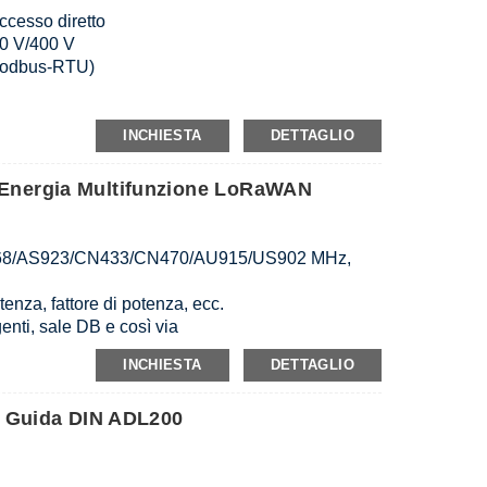
cesso diretto
0 V/400 V
Modbus-RTU)
INCHIESTA
DETTAGLIO
nergia Multifunzione LoRaWAN
868/AS923/CN433/CN470/AU915/US902 MHz,
tenza, fattore di potenza, ecc.
igenti, sale DB e così via
30/400 V
INCHIESTA
DETTAGLIO
(6)A / 3×20(100)A
u Guida DIN ADL200