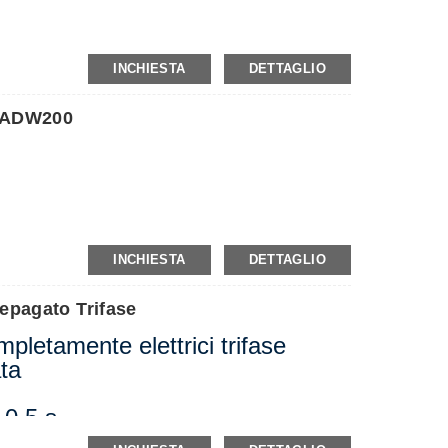
gressi e uscite di commutazione), MTL
ne della corrente di dispersione), AWT100
INCHIESTA
DETTAGLIO
T ADW200
gressi e uscite di commutazione), MTL
ne della corrente di dispersione), AWT100
INCHIESTA
DETTAGLIO
epagato Trifase
pletamente elettrici trifase
ta
 0,5 s
onale