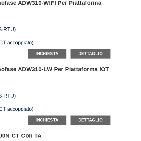
nofase ADW310-WIFI Per Piattaforma
ra del cavo a 2 vie
S-RTU)
 CT accoppiato)
fase, potenza attiva e reattiva, corrente,
INCHIESTA
DETTAGLIO
tenza apparente
nofase ADW310-LW Per Piattaforma IOT
ra del cavo a 2 vie
S-RTU)
 CT accoppiato)
fase, potenza attiva e reattiva, corrente,
INCHIESTA
DETTAGLIO
tenza apparente
1 via
400N-CT Con TA
 temperatura del cavo a 2 vie