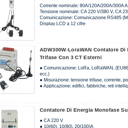
● Uscita impulsiva: Uscita impulsiva attiva
Corrente nominale: 80A/120A/200A/300A Ac
Tensione nominale: CA 220 V/380 V, CA 23
Comunicazione: Comunicazione RS485 (
Display LCD a 12 cifre
Installazione su guida DIN da 35 mm
Misurazione armonica 2~31
Standard e certificato: MID; CE; IEC
ADW300W-LoraWAN Contatore Di E
Trifase Con 3 CT Esterni
● Comunicazione: LoRa, LoRaWAN, (EU
ecc.)
● Misurazione: tensione trifase, corrente, po
● Applicazione: edifici, fabbriche, reti intell
● Tensione nominale: CA 3*220/380 V, 3*2
● Corrente nominale (3 TA inclusi): CA 3×1
● Standard e certificati: CE,IEC,LVD
Contatore Di Energia Monofase S
● CA 220 V
● 10(60), 10(80), 20(100)A