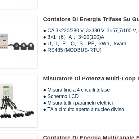
● Dati congelati
● 2-31° Armonica
● kWh Classe 0,5S, kVarh Classe 2
Contatore Di Energia Trifase Su G
● CA 3×220/380 V, 3×380 V, 3×57,7/100 V,
● 3×1（6）A， 3×20(100)A
● U、I、P、Q、S、PF、kWh、kvarh
● RS485 (MODBUS-RTU)
● Schermo LCD
● Dati congelati
● 2-31° Armonica
● kWh Classe 0,5S, kVarh Classe 2
Misuratore Di Potenza Multi-Loop
● Misura fino a 4 circuiti trifase
● Schermo LCD
● Misura tutti i parametri elettrici
● TA a circuito aperto a nucleo diviso
● Modulo di funzione esterno, come MK (in
(misurazione della temperatura e misurazio
(comunicazione wireless)
Contatore Di Energia Multicanale