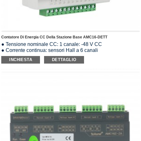
Contatore Di Energia CC Della Stazione Base AMC16-DETT
● Tensione nominale CC: 1 canale: -48 V CC
● Corrente continua: sensori Hall a 6 canali
● Precisione: 1%In≤I≤10%In errore±2,5%; I>10%In errore±2%
INCHIESTA
DETTAGLIO
● RS485 (MODBUS-RTU)
● Display a LED
● DIN 35 mm