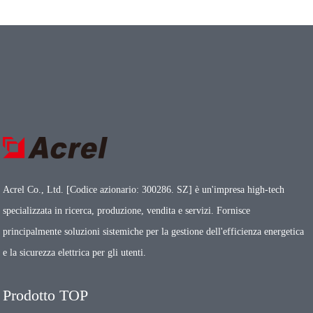
● Monitorare la temperatura e l'umidità
● Monitorare la corrente residua
● Standard e certificato: CE; IEC
Acrel Co., Ltd. [Codice azionario: 300286. SZ] è un'impresa high-tech
specializzata in ricerca, produzione, vendita e servizi. Fornisce
principalmente soluzioni sistemiche per la gestione dell'efficienza energetica
e la sicurezza elettrica per gli utenti.
Prodotto TOP