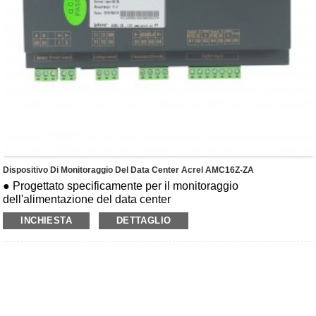
Dispositivo Di Monitoraggio Del Data Center Acrel AMC16Z-ZA
● Progettato specificamente per il monitoraggio
dell'alimentazione del data center
● Monitor A+B indipendenti 2 canali di circuiti in ingresso
INCHIESTA
DETTAGLIO
trifase
● Monitorare U, I, P, Q, S, PF, EP, EQ, UN, corrente neutra,
ecc.
● Monitora 6 canali di ingresso switch passivo, 2 canali di
uscita switch
● Monitor 2-31° armonico
● 1 RS485 (Modbus-RTU)