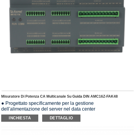
Misuratore Di Potenza CA Multicanale Su Guida DIN AMC16Z-FAK48
● Progettato specificamente per la gestione
dell'alimentazione del server nel data center
● A+B indipendenti 24 circuiti (48 in totale)
INCHIESTA
DETTAGLIO
● U, I, P, Q, S, PF, kWh, kvarh
● 2a-31a armonica
● kWh Classe 0,5