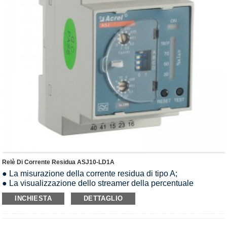
Relè Di Corrente Residua ASJ10-LD1A
● La misurazione della corrente residua di tipo A;
● La visualizzazione dello streamer della percentuale
corrente;
INCHIESTA
DETTAGLIO
● L'impostazione della corrente residua nominale;
● L'impostazione del limite temporale di non guida;
● Uscita relè a due coppie;