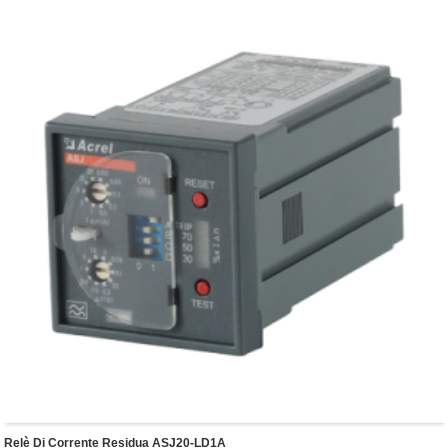
● Dotato della funzione di test e ripristino in loco e a lunga
distanza.
Relè Di Corrente Residua ASJ20-LD1A