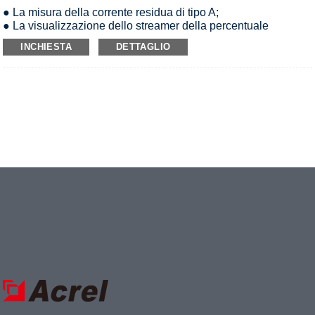
● La misura della corrente residua di tipo A;
● La visualizzazione dello streamer della percentuale
corrente;
INCHIESTA
DETTAGLIO
● L'impostazione della corrente residua nominale;
● L'impostazione del limite temporale di non guida;
● Uscita relè a due coppie;
● Dotato della funzione di test e ripristino in loco e a lunga
distanza.